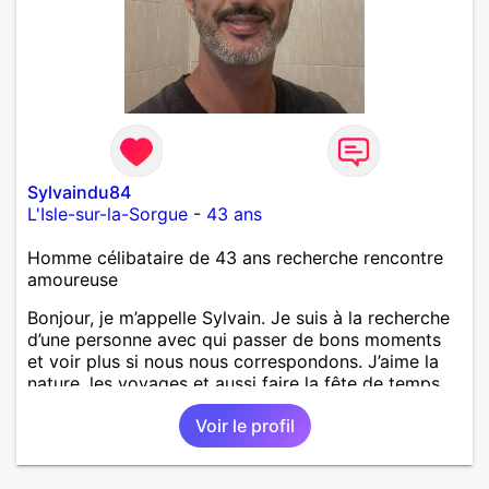
Sylvaindu84
L'Isle-sur-la-Sorgue
-
43 ans
Homme célibataire de 43 ans recherche rencontre
amoureuse
Bonjour, je m’appelle Sylvain. Je suis à la recherche
d’une personne avec qui passer de bons moments
et voir plus si nous nous correspondons. J’aime la
nature, les voyages et aussi faire la fête de temps
en temps ;-)Je suis papa d’un petit garçon de 7 ans
Voir le profil
dont je m’occupe en garde alternée. J’aime à peu
près tous les styles de musique. (Oui je suis pas
trop fan de Jul). Je fais du sport pour garder la