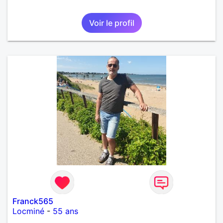
Voir le profil
Franck565
Locminé
-
55 ans