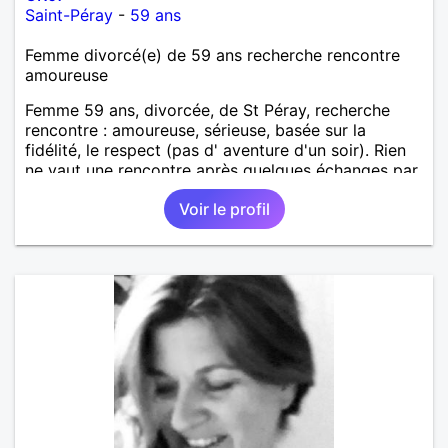
Saint-Péray
-
59 ans
Femme divorcé(e) de 59 ans recherche rencontre
amoureuse
Femme 59 ans, divorcée, de St Péray, recherche
rencontre : amoureuse, sérieuse, basée sur la
fidélité, le respect (pas d' aventure d'un soir). Rien
ne vaut une rencontre après quelques échanges par
messages pour savoir si il y a un feeling entre les
Voir le profil
deux et le désir de se revoir. Au plaisir de se
découvrir...