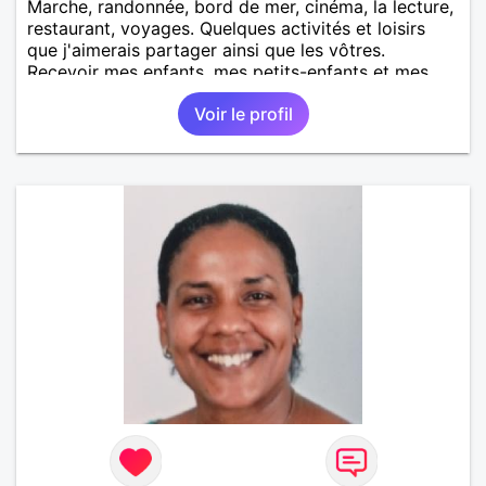
Marche, randonnée, bord de mer, cinéma, la lecture,
restaurant, voyages. Quelques activités et loisirs
que j'aimerais partager ainsi que les vôtres.
Recevoir mes enfants, mes petits-enfants et mes
amis. Bénévolat auprès des enfants à l’école, pour le
Voir le profil
cinéma indépendant... Se rencontrer, être à l’écoute,
échanger avec une personne de confiance, pour une
vie de partage, de tendresse. Les voyages et où
randonnées en France ou à l'étranger à deux en
dehors des sentiers battus me raviraient. Je
m'engage à répondre à votre message. Au plaisir de
vous lire.