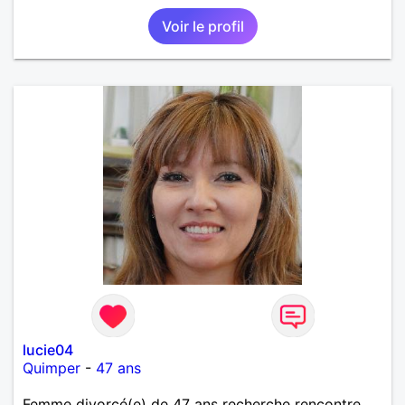
adultes et qui n aurait garder aucun contact avec
Voir le profil
une où plusieurs ex...si vous correspondez à ma
recherche ecrivez moi je vous répondrai...
lucie04
Quimper
-
47 ans
Femme divorcé(e) de 47 ans recherche rencontre