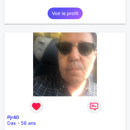
Voir le profil
Pjr40
Dax
-
56 ans