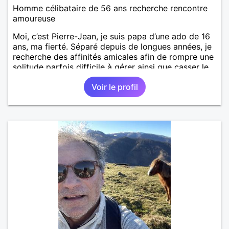
Homme célibataire de 56 ans recherche rencontre
amoureuse
Moi, c’est Pierre-Jean, je suis papa d’une ado de 16
ans, ma fierté. Séparé depuis de longues années, je
recherche des affinités amicales afin de rompre une
solitude parfois difficile à gérer ainsi que casser le
vague à l’âme. L’amitié reste extrêmement
Voir le profil
importante à mes yeux mais peut se décliner en des
sentiments plus puissants. « Le temps fera son
œuvre » disait Arthur Schopenhauer, philosophe
allemand que j’adore. J’aime discuter sans pour
autant être trop locace. Je suis bourré de qualités
avec très peu de défauts. Je suis altruiste,
bienveillant, empathique, attentionné, honnête,
respectueux, doux de caractère et compréhensif : je
laisse « glisser » beaucoup de choses. Mais ne vous
m’éprenez pas Mesdames, si une personne que
j’aime me trahit une fois, il n’y aura pas de seconde
chance et je l’effacerai à « vitam eternam ».
Néanmoins, je suis un tout petit peu maniaque ainsi
qu’impatient. J’essaye de faire des efforts. Rien de