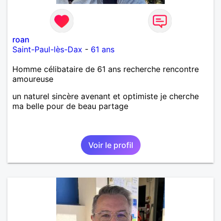
bien dramatique ! Du moins je le pense……Je suis un
homme facile à vivre. À vous si vous le souhaitez,
d’apprendre à me connaître davantage. J’en serai
ravi….A très bientôt je l’espère.
roan
Saint-Paul-lès-Dax
-
61 ans
Homme célibataire de 61 ans recherche rencontre
amoureuse
un naturel sincère avenant et optimiste je cherche
ma belle pour de beau partage
Voir le profil