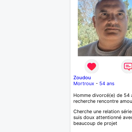
Zoudou
Mortroux
-
54 ans
Homme divorcé(e) de 54 
recherche rencontre amo
Cherche une relation série
suis doux attentionné ave
beaucoup de projet