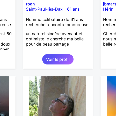
roan
jbmar
Saint-Paul-lès-Dax
-
61 ans
Hérin
ans
Homme célibataire de 61 ans
Homme 
ureuse
recherche rencontre amoureuse
recher
ent 60
un naturel sincère avenant et
Cherch
d
optimiste je cherche ma belle
nous m
, doux
pour de beau partage
belle 
onner
ur et
Voir le profil
tager
 a la
toute
iance à
en
é.