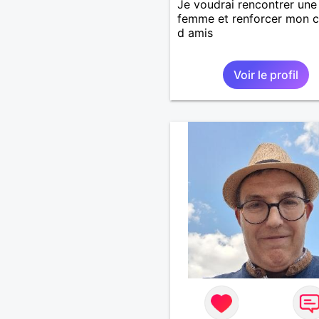
Je voudrai rencontrer une
femme et renforcer mon c
d amis
Voir le profil