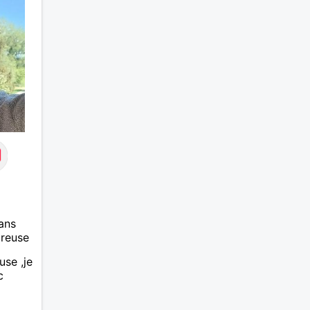
ans
ureuse
use ,je
c