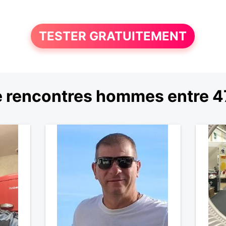
TESTER GRATUITEMENT
 rencontres hommes entre 47