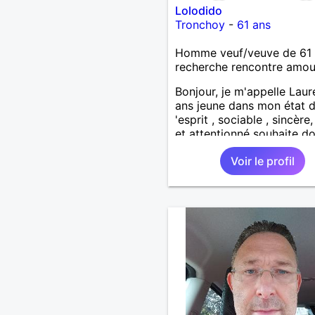
Lolodido
Tronchoy
-
61 ans
Homme veuf/veuve de 61 
recherche rencontre amo
Bonjour, je m'appelle Laur
ans jeune dans mon état 
'esprit , sociable , sincère
et attentionné souhaite d
de la tendresse , de l'amo
Voir le profil
beaucoup de bonheur a la
femme qui souhaitera par
ma vie . Bientôt en retraite
fin de l 'année et libre de 
contrainte. Digne de conf
la femme qui voudras m '
accorder en toute sincérit
Pour le reste venez me
découvrir par un échange.