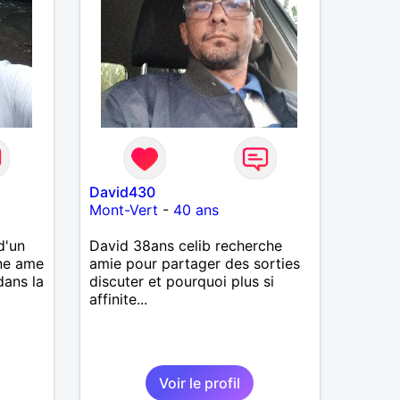
David430
Mont-Vert
-
40 ans
d'un
David 38ans celib recherche
une ame
amie pour partager des sorties
dans la
discuter et pourquoi plus si
affinite...
Voir le profil