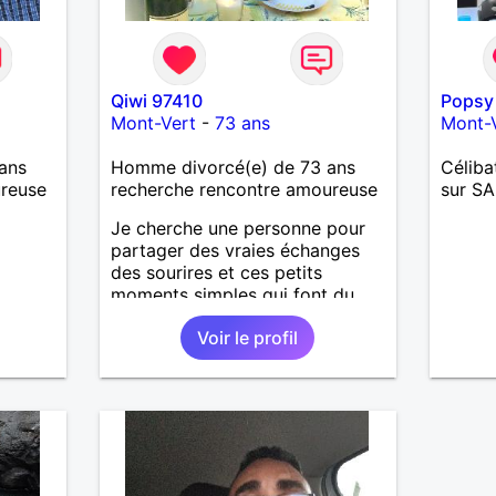
Qiwi 97410
Popsy
Mont-Vert
-
73 ans
Mont-
ans
Homme divorcé(e) de 73 ans
Céliba
ureuse
recherche rencontre amoureuse
sur S
Je cherche une personne pour
partager des vraies échanges
des sourires et ces petits
moments simples qui font du
bien au cœur
Voir le profil