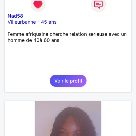
Nad58
Villeurbanne
-
45 ans
Femme afriquaine cherche relation serieuse avec un
homme de 40à 60 ans
Voir le profil