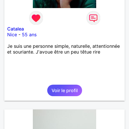
Catalea
Nice
-
55 ans
Je suis une personne simple, naturelle, attentionnée
et souriante. J'avoue être un peu têtue rire
Voir le profil