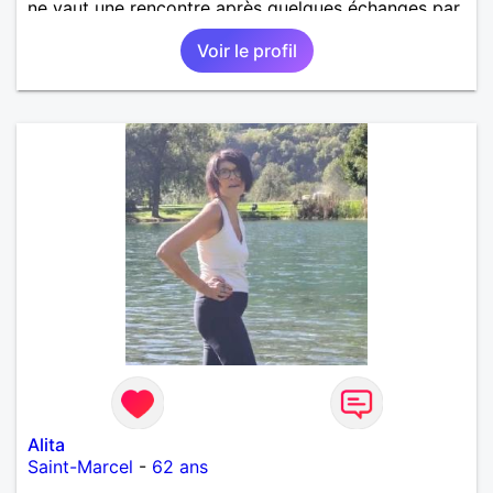
ne vaut une rencontre après quelques échanges par
messages pour savoir si il y a un feeling entre les
Voir le profil
deux et le désir de se revoir. Au plaisir de se
découvrir...
Alita
Saint-Marcel
-
62 ans