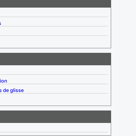
s
tion
s de glisse