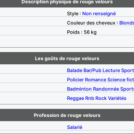
Description physique de rouge velours
Style :
Non renseigné
Couleur des cheveux :
Blond
Poids : 56 kg
Les goûts de rouge velours
Balade
Bar/Pub
Lecture
Sport
Policier
Romance
Science fic
Badminton
Randonnée
Sport
Reggae
Rnb
Rock
Variétés
Profession de rouge velours
Salarié