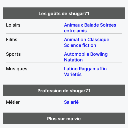
Les goûts de shugar71
Loisirs
Animaux
Balade
Soirées
entre amis
Films
Animation
Classique
Science fiction
Sports
Automobile
Bowling
Natation
Musiques
Latino
Raggamuffin
Variétés
Profession de shugar71
Métier
Salarié
Plus sur ma vie