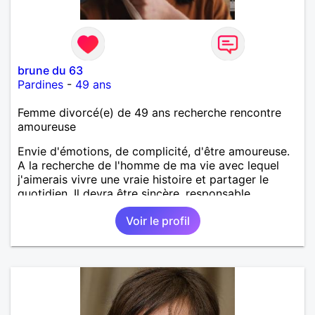
brune du 63
Pardines
-
49 ans
Femme divorcé(e) de 49 ans recherche rencontre
amoureuse
Envie d'émotions, de complicité, d'être amoureuse.
A la recherche de l'homme de ma vie avec lequel
j'aimerais vivre une vraie histoire et partager le
quotidien. Il devra être sincère, responsable,
ambitieux, entreprenant, fort de caractère et avec le
Voir le profil
sens de l'humour. Il saura me chouchouter et me
mettre en valeur, me donner son amour et attention.
Merci de m'avoir lu et à bientôt...