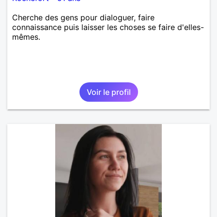
Cherche des gens pour dialoguer, faire
connaissance puis laisser les choses se faire d'elles-
mêmes.
Voir le profil