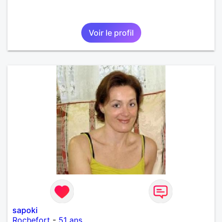
Voir le profil
sapoki
Rochefort
-
51 ans