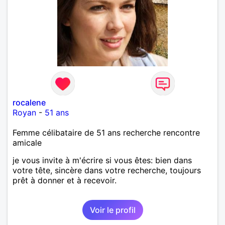
rocalene
Royan
-
51 ans
Femme célibataire de 51 ans recherche rencontre
amicale
je vous invite à m'écrire si vous êtes: bien dans
votre tête, sincère dans votre recherche, toujours
prêt à donner et à recevoir.
Voir le profil