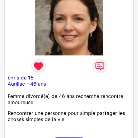
chris du 15
Aurillac
-
46 ans
Femme divorcé(e) de 46 ans recherche rencontre
amoureuse
Rencontrer une personne pour simple partager les
choses simples de la vie.