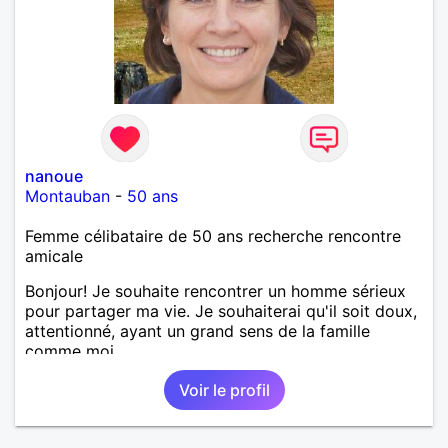
nanoue
Montauban
-
50 ans
Femme célibataire de 50 ans recherche rencontre
amicale
Bonjour! Je souhaite rencontrer un homme sérieux
pour partager ma vie. Je souhaiterai qu'il soit doux,
attentionné, ayant un grand sens de la famille
comme moi.
Voir le profil