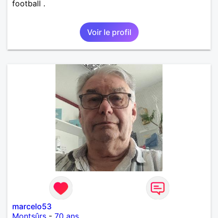
football .
Voir le profil
marcelo53
Montsûrs
-
70 ans