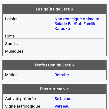
Les goûts de Jac86
Loisirs
Non renseigné
Animaux
Balade
Bar/Pub
Famille
Karaoké
Films
Sports
Musiques
Profession de Jac86
Métier
Retraité
Plus sur ma vie
Activité préférée
Se balader
Signe astrologique
Verseau